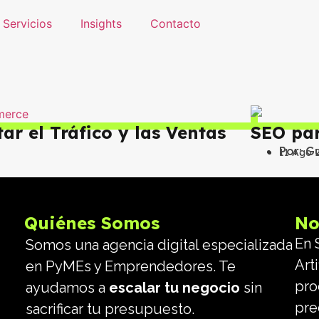
Servicios
Insights
Contacto
 el Tráfico y las Ventas
SEO par
Por:
Gu
11 Ago 
Quiénes Somos
No
En 
Somos una agencia digital especializada
Arti
en PyMEs y Emprendedores. Te
pro
ayudamos a
escalar tu negocio
sin
pre
sacrificar tu presupuesto.