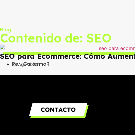
Blog
Contenido de: SEO
SEO para Ecommerce: Cómo Aumentar
Por:
GuillermoR
25 Ago 2023
CONTACTO