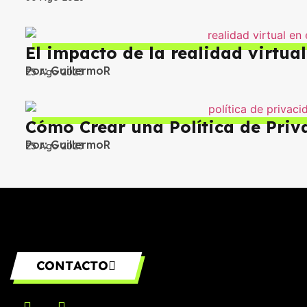
c
o
*
El impacto de la realidad virtua
Por:
GuillermoR
25 Ago 2023
Cómo Crear una Política de Priv
Por:
GuillermoR
25 Ago 2023
CONTACTO