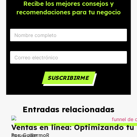
Recibe los mejores consejos y
recomendaciones para tu negocio
N
o
m
b
C
r
o
e
r
*
r
e
SUSCRIBIRME
o
e
l
e
c
Entradas relacionadas
t
r
ó
Ventas en línea: Optimizando tu
n
i
Por:
GuillermoR
30 Ago 2023