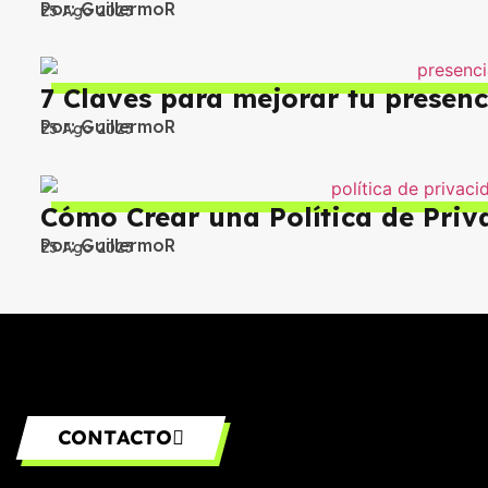
i
Por:
GuillermoR
25 Ago 2023
c
o
*
7 Claves para mejorar tu presenc
Por:
GuillermoR
25 Ago 2023
Cómo Crear una Política de Priv
Por:
GuillermoR
25 Ago 2023
CONTACTO