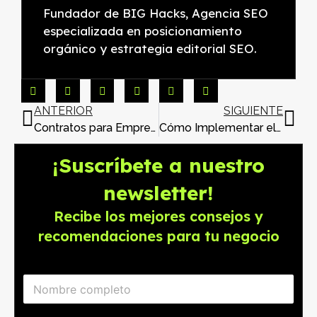
Fundador de BIG Hacks, Agencia SEO
especializada en posicionamiento
orgánico y estrategia editorial SEO.
ANTERIOR
SIGUIENTE
Contratos para Emprendedores: Lo que Necesitas Saber
Cómo Implementar el Trabajo Remoto en tu Empresa
¡Suscríbete a nuestro
newsletter!
Recibe los mejores consejos y
recomendaciones para tu negocio
N
o
m