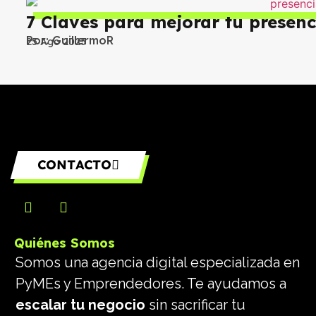
7 Claves para mejorar tu presenc
Por:
GuillermoR
25 Ago 2023
CONTACTO
Quiénes Somos
Somos una agencia digital especializada en
PyMEs y Emprendedores. Te ayudamos a
escalar tu negocio
sin sacrificar tu